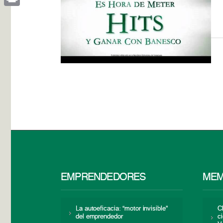
Print
EMPRENDEDORES
MEM
La autoeficacia: “motor invisible”
C
del emprendedor
c