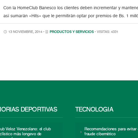
Con la HomeClub Banesco los clientes deben incrementar y mantener
así sumarán «Hits» que le permitirán optar por premios de Bs. 1 mill
13 NOVIEMBRE, 2014 •
PRODUCTOS Y SERVICIOS
• VISITAS: 4331
ORIAS DEPORTIVAS
TECNOLOGÍA
lub Veloz Venezolano: el club
Recomendaciones para evitar 
iclístico más longevo de
fraude cibernético