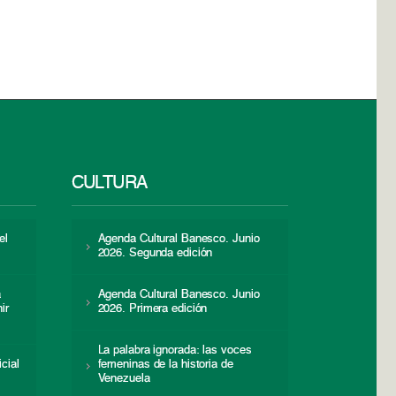
CULTURA
el
Agenda Cultural Banesco. Junio
2026. Segunda edición
a
Agenda Cultural Banesco. Junio
ir
2026. Primera edición
La palabra ignorada: las voces
icial
femeninas de la historia de
s
Venezuela