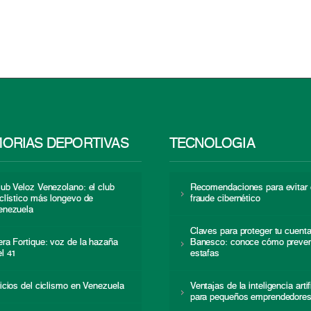
ORIAS DEPORTIVAS
TECNOLOGÍA
lub Veloz Venezolano: el club
Recomendaciones para evitar 
iclístico más longevo de
fraude cibernético
enezuela
Claves para proteger tu cuent
era Fortique: voz de la hazaña
Banesco: conoce cómo preven
el 41
estafas
nicios del ciclismo en Venezuela
Ventajas de la inteligencia artif
para pequeños emprendedore