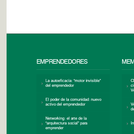
EMPRENDEDORES
MEM
La autoeficacia: “motor invisible”
C
del emprendedor
c
V
El poder de la comunidad: nuevo
activo del emprendedor
V
d
Networking: el arte de la
“arquitectura social” para
I
emprender