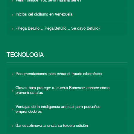
Vera Fortique: voz de la hazaña del 41
Inicios del ciclismo en Venezuela
«Pega Betulio… Pega Betulio… Se cayó Betulio»
TECNOLOGÍA
Recomendaciones para evitar el fraude cibernético
Claves para proteger tu cuenta Banesco: conoce cómo
prevenir estafas
Ventajas de la inteligencia artificial para pequeños
emprendedores
BanescoInnova anuncia su tercera edición