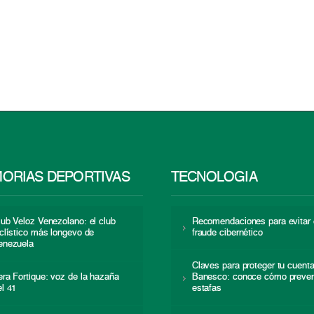
ORIAS DEPORTIVAS
TECNOLOGÍA
lub Veloz Venezolano: el club
Recomendaciones para evitar 
iclístico más longevo de
fraude cibernético
enezuela
Claves para proteger tu cuent
era Fortique: voz de la hazaña
Banesco: conoce cómo preven
el 41
estafas