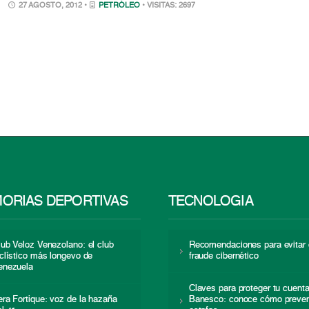
27 AGOSTO, 2012 •
PETRÓLEO
• VISITAS: 2697
ORIAS DEPORTIVAS
TECNOLOGÍA
lub Veloz Venezolano: el club
Recomendaciones para evitar 
iclístico más longevo de
fraude cibernético
enezuela
Claves para proteger tu cuent
era Fortique: voz de la hazaña
Banesco: conoce cómo preven