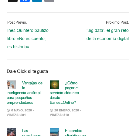
Post Previo:
Proximo Post:
Inés Quintero bautizó
‘Big data’: el gran reto
libro «No es cuento,
de la economía digital
es historia»
Dale Click si te gusta
Ventajas de
¿Cómo
la
pagar el
inteligencia artificial
servicio eléctrico
para pequeños
desde
emprendedores
BanescOnline?
6 MAYO, 2026
•
26 ENERO, 2026
•
VISITAS: 284
VISITAS: 519
Las
El cambio
guardianas
climático no