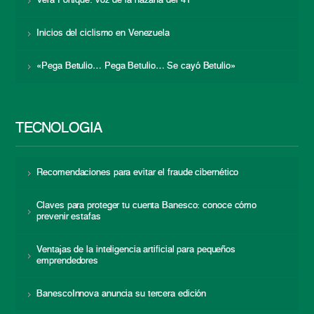
Vera Fortique: voz de la hazaña del 41
Inicios del ciclismo en Venezuela
«Pega Betulio… Pega Betulio… Se cayó Betulio»
TECNOLOGÍA
Recomendaciones para evitar el fraude cibernético
Claves para proteger tu cuenta Banesco: conoce cómo
prevenir estafas
Ventajas de la inteligencia artificial para pequeños
emprendedores
BanescoInnova anuncia su tercera edición