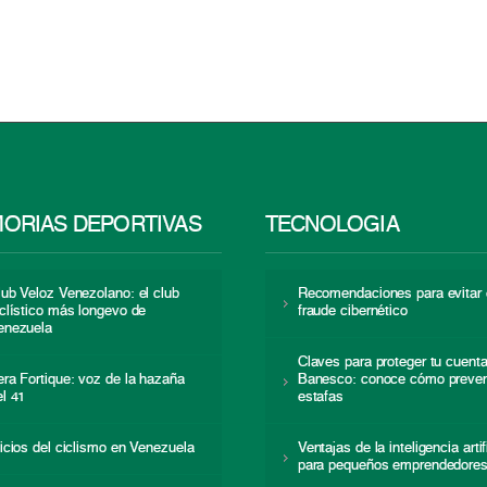
ORIAS DEPORTIVAS
TECNOLOGÍA
lub Veloz Venezolano: el club
Recomendaciones para evitar 
iclístico más longevo de
fraude cibernético
enezuela
Claves para proteger tu cuent
era Fortique: voz de la hazaña
Banesco: conoce cómo preven
el 41
estafas
nicios del ciclismo en Venezuela
Ventajas de la inteligencia artif
para pequeños emprendedore