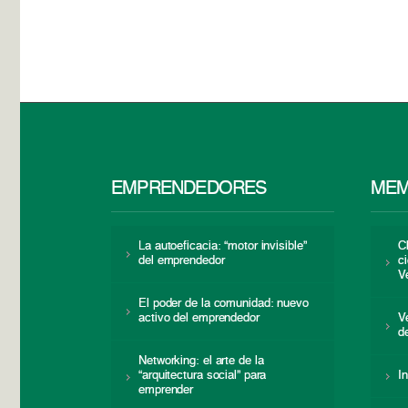
EMPRENDEDORES
MEM
La autoeficacia: “motor invisible”
C
del emprendedor
c
V
El poder de la comunidad: nuevo
activo del emprendedor
V
d
Networking: el arte de la
“arquitectura social” para
I
emprender