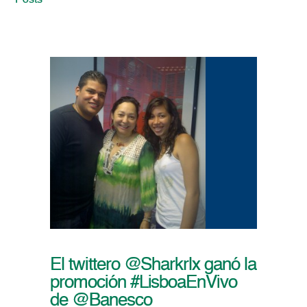
Posts
El twittero @Sharkrlx ganó la
promoción #LisboaEnVivo
de @Banesco