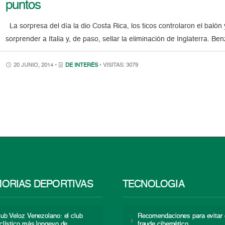
puntos
La sorpresa del día la dio Costa Rica, los ticos controlaron el balón 
sorprender a Italia y, de paso, sellar la eliminación de Inglaterra. B
20 JUNIO, 2014 •
DE INTERÉS
• VISITAS: 3079
ORIAS DEPORTIVAS
TECNOLOGÍA
lub Veloz Venezolano: el club
Recomendaciones para evitar 
iclístico más longevo de
fraude cibernético