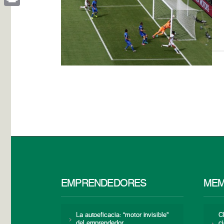
Print
EMPRENDEDORES
MEM
La autoeficacia: “motor invisible”
C
del emprendedor
c