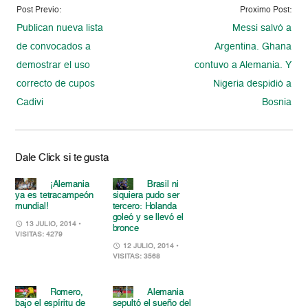
Post Previo:
Proximo Post:
Publican nueva lista
Messi salvó a
de convocados a
Argentina. Ghana
demostrar el uso
contuvo a Alemania. Y
correcto de cupos
Nigeria despidió a
Cadivi
Bosnia
Dale Click si te gusta
¡Alemania
Brasil ni
ya es tetracampeón
siquiera pudo ser
mundial!
tercero: Holanda
goleó y se llevó el
13 JULIO, 2014
•
bronce
VISITAS: 4279
12 JULIO, 2014
•
VISITAS: 3568
Romero,
Alemania
bajo el espíritu de
sepultó el sueño del