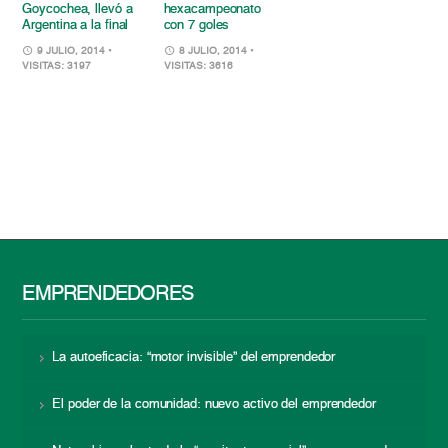
Goycochea, llevó a
hexacampeonato
Argentina a la final
con 7 goles
9 JULIO, 2014
•
8 JULIO, 2014
•
VISITAS: 3197
VISITAS: 3616
EMPRENDEDORES
La autoeficacia: “motor invisible” del emprendedor
El poder de la comunidad: nuevo activo del emprendedor