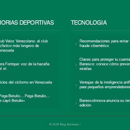
ORIAS DEPORTIVAS
TECNOLOGÍA
lub Veloz Venezolano: el club
Recomendaciones para evitar 
iclístico más longevo de
fraude cibernético
enezuela
Claves para proteger tu cuent
era Fortique: voz de la hazaña
Banesco: conoce cómo preven
el 41
estafas
nicios del ciclismo en Venezuela
Ventajas de la inteligencia artif
para pequeños emprendedore
Pega Betulio… Pega Betulio…
e cayó Betulio»
BanescoInnova anuncia su ter
edición
© 2026 Blog Banesco |