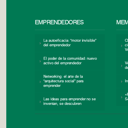
EMPRENDEDORES
MEM
La autoeficacia: “motor invisible”
C
del emprendedor
c
V
El poder de la comunidad: nuevo
activo del emprendedor
V
d
Networking: el arte de la
“arquitectura social” para
I
emprender
«
Las ideas para emprender no se
S
inventan, se descubren