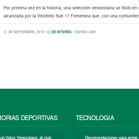
Por primera vez en la historia, una selección venezolana se tituló e
alcanzada por la Vinotinto Sub 17 Femenina que, con una contundente
30 SEPTIEMBRE, 2013 •
DE INTERÉS
• VISITAS: 3291
ORIAS DEPORTIVAS
TECNOLOGÍA
lub Veloz Venezolano: el club
Recomendaciones para evitar 