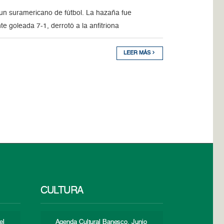
n un suramericano de fútbol. La hazaña fue
 goleada 7-1, derrotó a la anfitriona
LEER MÁS
CULTURA
el
Agenda Cultural Banesco. Junio