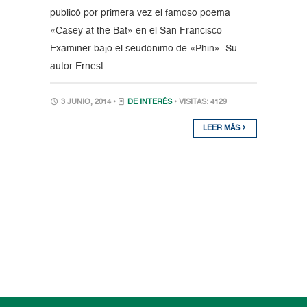
publicó por primera vez el famoso poema
«Casey at the Bat» en el San Francisco
Examiner bajo el seudónimo de «Phin». Su
autor Ernest
3 JUNIO, 2014 •
DE INTERÉS
• VISITAS: 4129
LEER MÁS