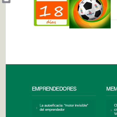
Print
EMPRENDEDORES
MEM
La autoeficacia: “motor invisible”
C
del emprendedor
c
V