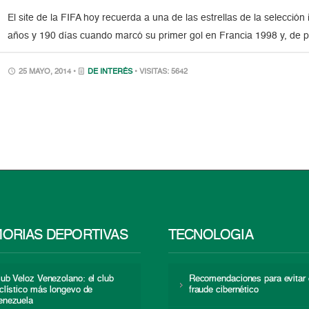
El site de la FIFA hoy recuerda a una de las estrellas de la selecció
años y 190 días cuando marcó su primer gol en Francia 1998 y, de p
25 MAYO, 2014 •
DE INTERÉS
• VISITAS: 5642
ORIAS DEPORTIVAS
TECNOLOGÍA
lub Veloz Venezolano: el club
Recomendaciones para evitar 
iclístico más longevo de
fraude cibernético
enezuela