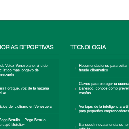
ORIAS DEPORTIVAS
TECNOLOGÍA
lub Veloz Venezolano: el club
Recomendaciones para evitar 
iclístico más longevo de
fraude cibernético
enezuela
Claves para proteger tu cuent
era Fortique: voz de la hazaña
Banesco: conoce cómo preven
el 41
estafas
nicios del ciclismo en Venezuela
Ventajas de la inteligencia artif
para pequeños emprendedore
Pega Betulio… Pega Betulio…
e cayó Betulio»
BanescoInnova anuncia su ter