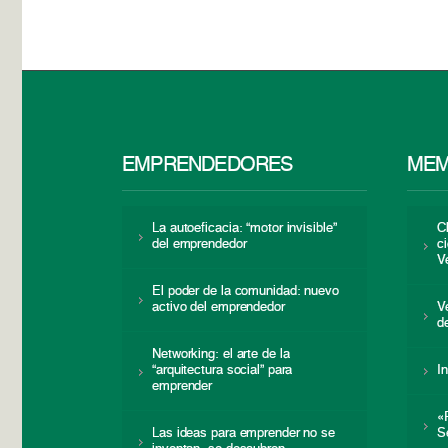
EMPRENDEDORES
MEM
La autoeficacia: “motor invisible”
C
del emprendedor
c
V
El poder de la comunidad: nuevo
activo del emprendedor
V
d
Networking: el arte de la
“arquitectura social” para
I
emprender
«
Las ideas para emprender no se
S