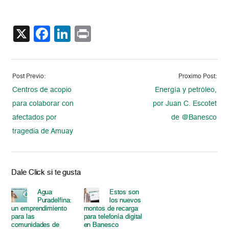
X
Facebook
LinkedIn
Print
Post Previo:
Proximo Post:
Centros de acopio
Energía y petróleo,
para colaborar con
por Juan C. Escotet
afectados por
de @Banesco
tragedia de Amuay
Dale Click si te gusta
Agua
Estos son
Puradelfina:
los nuevos
un emprendimiento
montos de recarga
para las
para telefonía digital
comunidades de
en Banesco