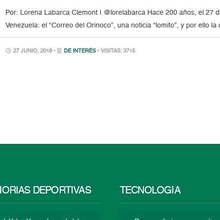
Por: Lorena Labarca Clemont | @lorelabarca Hace 200 años, el 27 de 
Venezuela: el “Correo del Orinoco”, una noticia “lomito”, y por ello la
27 JUNIO, 2018 •
DE INTERÉS
• VISITAS: 3715
ORIAS DEPORTIVAS
TECNOLOGÍA