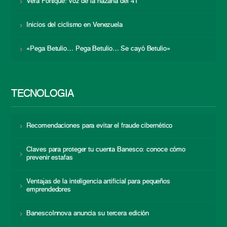
Vera Fortique: voz de la hazaña del 41
Inicios del ciclismo en Venezuela
«Pega Betulio… Pega Betulio… Se cayó Betulio»
TECNOLOGÍA
Recomendaciones para evitar el fraude cibernético
Claves para proteger tu cuenta Banesco: conoce cómo
prevenir estafas
Ventajas de la inteligencia artificial para pequeños
emprendedores
BanescoInnova anuncia su tercera edición