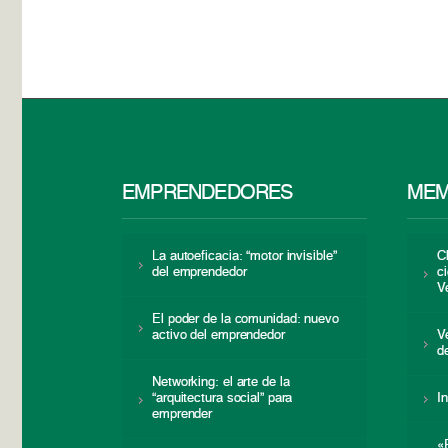
EMPRENDEDORES
MEM
La autoeficacia: “motor invisible”
C
del emprendedor
c
V
El poder de la comunidad: nuevo
activo del emprendedor
V
d
Networking: el arte de la
“arquitectura social” para
I
emprender
«