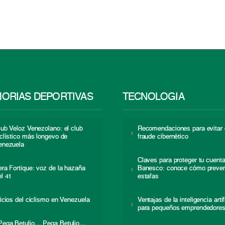
ORIAS DEPORTIVAS
TECNOLOGÍA
lub Veloz Venezolano: el club
Recomendaciones para evitar 
iclístico más longevo de
fraude cibernético
enezuela
Claves para proteger tu cuent
era Fortique: voz de la hazaña
Banesco: conoce cómo preven
el 41
estafas
nicios del ciclismo en Venezuela
Ventajas de la inteligencia artif
para pequeños emprendedore
Pega Betulio… Pega Betulio…