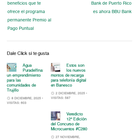
beneficios que te
Bank de Puerto Rico
ofrece el programa
es ahora BBU Bank
permanente Premio al
Pago Puntual
Dale Click si te gusta
Agua
Estos son
Puradelfina:
los nuevos
un emprendimiento
montos de recarga
para las
para telefonía digital
comunidades de
en Banesco
Trujillo
2 DICIEMBRE, 2025
•
VISITAS: 587
8 DICIEMBRE, 2025
•
VISITAS: 603
Veredicto
12° Edición
del Concurso de
Microcuentos #C280
27 NOVIEMBRE,