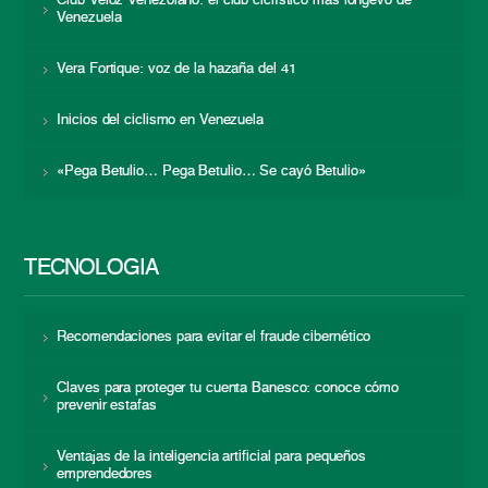
Club Veloz Venezolano: el club ciclístico más longevo de
Venezuela
Vera Fortique: voz de la hazaña del 41
Inicios del ciclismo en Venezuela
«Pega Betulio… Pega Betulio… Se cayó Betulio»
TECNOLOGÍA
Recomendaciones para evitar el fraude cibernético
Claves para proteger tu cuenta Banesco: conoce cómo
prevenir estafas
Ventajas de la inteligencia artificial para pequeños
emprendedores