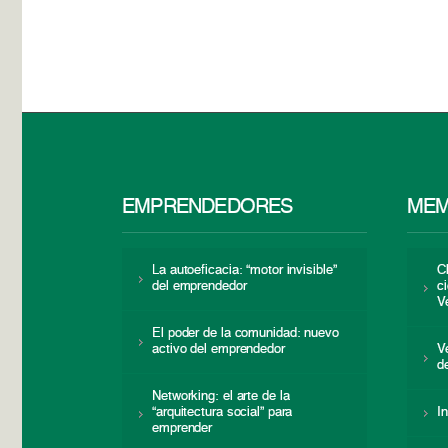
EMPRENDEDORES
MEM
La autoeficacia: “motor invisible”
C
del emprendedor
c
V
El poder de la comunidad: nuevo
activo del emprendedor
V
d
Networking: el arte de la
“arquitectura social” para
I
emprender