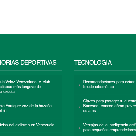
ORIAS DEPORTIVAS
TECNOLOGÍA
lub Veloz Venezolano: el club
Recomendaciones para evitar 
iclístico más longevo de
fraude cibernético
enezuela
Claves para proteger tu cuent
era Fortique: voz de la hazaña
Banesco: conoce cómo preven
el 41
estafas
nicios del ciclismo en Venezuela
Ventajas de la inteligencia artif
para pequeños emprendedore