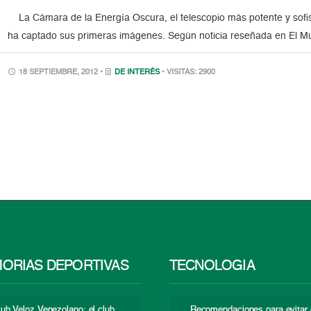
La Cámara de la Energía Oscura, el telescopio más potente y sofist
ha captado sus primeras imágenes. Según noticia reseñada en El Mu
18 SEPTIEMBRE, 2012 •
DE INTERÉS
• VISITAS: 2900
ORIAS DEPORTIVAS
TECNOLOGÍA
lub Veloz Venezolano: el club
Recomendaciones para evitar 