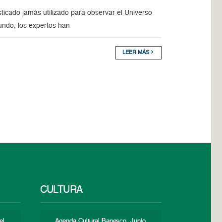
icado jamás utilizado para observar el Universo
ndo, los expertos han
LEER MÁS
CULTURA
el
Agenda Cultural Banesco. Junio