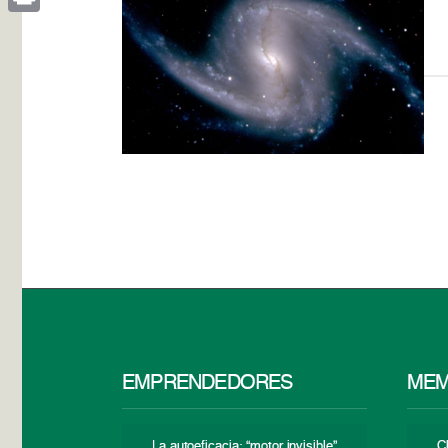
Print
EMPRENDEDORES
MEM
La autoeficacia: “motor invisible”
C