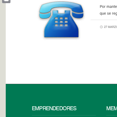
Por manten
Print
que se reg
27 MARZO
EMPRENDEDORES
MEM