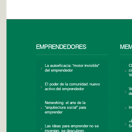
EMPRENDEDORES
MEM
La autoeficacia: “motor invisible”
C
del emprendedor
c
V
El poder de la comunidad: nuevo
activo del emprendedor
V
d
Networking: el arte de la
“arquitectura social” para
I
emprender
«
Las ideas para emprender no se
S
inventan, se descubren