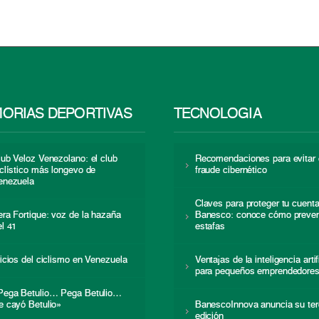
ORIAS DEPORTIVAS
TECNOLOGÍA
lub Veloz Venezolano: el club
Recomendaciones para evitar 
iclístico más longevo de
fraude cibernético
enezuela
Claves para proteger tu cuent
era Fortique: voz de la hazaña
Banesco: conoce cómo preven
el 41
estafas
nicios del ciclismo en Venezuela
Ventajas de la inteligencia artif
para pequeños emprendedore
Pega Betulio… Pega Betulio…
e cayó Betulio»
BanescoInnova anuncia su ter
edición