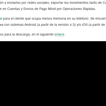
ión y enviarlos por redes sociales; exportar los movimientos tanto de 
ible en Cuentas y Envíos de Pago Móvil por Operaciones Rápidas.
al
para el cliente que ocupa menos memoria en su teléfono. Se encuen
es
con sistemas Android (a partir de la versión 4.3) y/o iOS (a partir de 
os para la descarga, en el siguiente
enlace
.