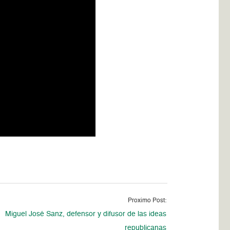
Proximo Post:
Miguel José Sanz, defensor y difusor de las ideas
republicanas