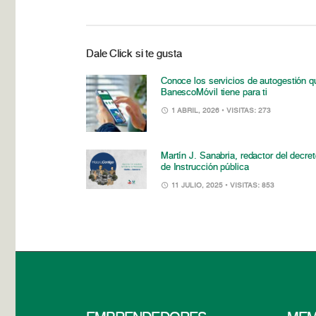
Dale Click si te gusta
Conoce los servicios de autogestión q
BanescoMóvil tiene para ti
1 ABRIL, 2026
• VISITAS: 273
Martín J. Sanabria, redactor del decre
de Instrucción pública
11 JULIO, 2025
• VISITAS: 853