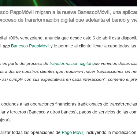
sco PagoMóvil migran a la nueva BanescoMóvil, una aplicació
oceso de transformación digital que adelanta el banco y vien
pital 100% venezolano, anuncia que desde este 6 de abril está disponib
al
app
Banesco PagoMóvil
y le permite al cliente llevar a cabo todas l
s es parte del proceso de
transformación digital
que venimos desarroll
 día a día de nuestros clientes que requieren hacer transacciones sin 
 y así cumplir con sus expectativas en cada interacción”, comentó el p
opciones a las operaciones financieras tradicionales de transferencias 
tular y terceros (Banesco y otros bancos), pagos de servicios de las c
njera).
ealizar todas las operaciones de
Pago Móvil
, incluyendo la modificació