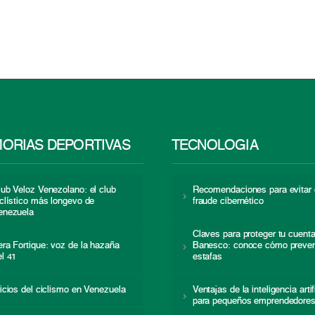
ORIAS DEPORTIVAS
TECNOLOGÍA
lub Veloz Venezolano: el club
Recomendaciones para evitar 
iclístico más longevo de
fraude cibernético
enezuela
Claves para proteger tu cuent
era Fortique: voz de la hazaña
Banesco: conoce cómo preven
el 41
estafas
nicios del ciclismo en Venezuela
Ventajas de la inteligencia artif
para pequeños emprendedore