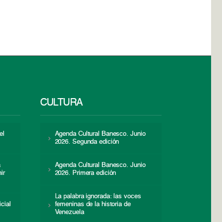
CULTURA
el
Agenda Cultural Banesco. Junio
2026. Segunda edición
a
Agenda Cultural Banesco. Junio
ir
2026. Primera edición
La palabra ignorada: las voces
icial
femeninas de la historia de
s
Venezuela