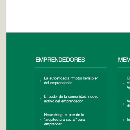
EMPRENDEDORES
MEM
La autoeficacia: “motor invisible”
C
del emprendedor
c
V
El poder de la comunidad: nuevo
activo del emprendedor
V
d
Networking: el arte de la
“arquitectura social” para
I
emprender