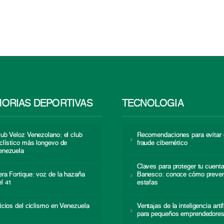
ORIAS DEPORTIVAS
TECNOLOGÍA
lub Veloz Venezolano: el club
Recomendaciones para evitar 
iclístico más longevo de
fraude cibernético
enezuela
Claves para proteger tu cuent
era Fortique: voz de la hazaña
Banesco: conoce cómo preven
el 41
estafas
nicios del ciclismo en Venezuela
Ventajas de la inteligencia artif
para pequeños emprendedore