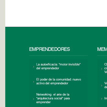
EMPRENDEDORES
MEM
La autoeficacia: “motor invisible”
C
del emprendedor
c
V
El poder de la comunidad: nuevo
activo del emprendedor
V
d
Networking: el arte de la
“arquitectura social” para
I
emprender