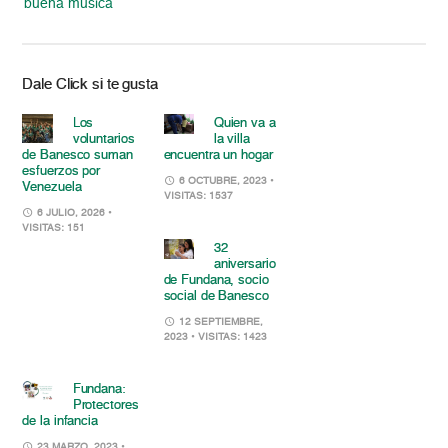
buena música
Dale Click si te gusta
Los
Quien va a
voluntarios
la villa
de Banesco suman
encuentra un hogar
esfuerzos por
6 OCTUBRE, 2023
•
Venezuela
VISITAS: 1537
6 JULIO, 2026
•
VISITAS: 151
32
aniversario
de Fundana, socio
social de Banesco
12 SEPTIEMBRE,
2023
• VISITAS: 1423
Fundana:
Protectores
de la infancia
23 MARZO, 2023
•