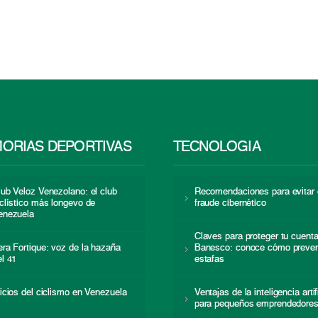
ORIAS DEPORTIVAS
TECNOLOGÍA
lub Veloz Venezolano: el club
Recomendaciones para evitar 
iclístico más longevo de
fraude cibernético
enezuela
Claves para proteger tu cuent
era Fortique: voz de la hazaña
Banesco: conoce cómo preven
el 41
estafas
nicios del ciclismo en Venezuela
Ventajas de la inteligencia artif
para pequeños emprendedore