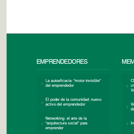
EMPRENDEDORES
MEM
La autoeficacia: “motor invisible”
C
del emprendedor
c
V
El poder de la comunidad: nuevo
activo del emprendedor
V
d
Networking: el arte de la
“arquitectura social” para
I
emprender