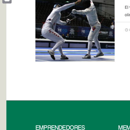
El
Print
ol
EMPRENDEDORES
MEM