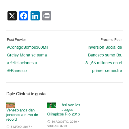
X
Facebook
LinkedIn
Print
Post Previo:
Proximo Post:
#ContigoSomos300Mil:
Inversión Social de
Greisy Mena se suma
Banesco sumó Bs.
a felicitaciones a
31,65 millones en el
@Banesco
primer semestre
Dale Click si te gusta
Así van los
Juegos
Venezolanos dan
Olímpicos Río 2016
jonrones a ritmo de
récord
10 AGOSTO, 2016
•
VISITAS: 3736
5 MAYO, 2017
•