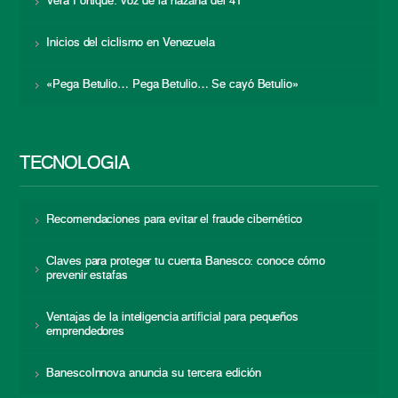
Vera Fortique: voz de la hazaña del 41
Inicios del ciclismo en Venezuela
«Pega Betulio… Pega Betulio… Se cayó Betulio»
TECNOLOGÍA
Recomendaciones para evitar el fraude cibernético
Claves para proteger tu cuenta Banesco: conoce cómo
prevenir estafas
Ventajas de la inteligencia artificial para pequeños
emprendedores
BanescoInnova anuncia su tercera edición