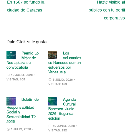
En 1567 se fundó la
Hazte visible al
ciudad de Caracas
público con tu perfil
corporativo
Dale Click si te gusta
Premio Lo
Los
Mejor de
voluntarios
Nos aplaza su
de Banesco suman
convocatoria
esfuerzos por
Venezuela
10 JULIO, 2026
•
VISITAS: 105
6 JULIO, 2026
•
VISITAS: 153
Boletín de
Agenda
Cultural
Responsabilidad
Banesco. Junio
Social y
2026. Segunda
Sostenibilidad T2
edición
2026
19 JUNIO, 2026
•
1 JULIO, 2026
•
VISITAS: 232