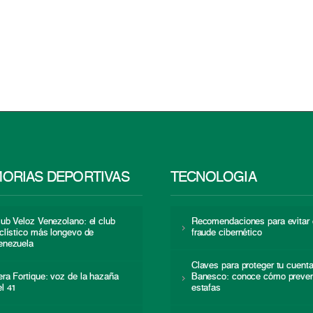
ORIAS DEPORTIVAS
TECNOLOGÍA
lub Veloz Venezolano: el club
Recomendaciones para evitar 
iclístico más longevo de
fraude cibernético
enezuela
Claves para proteger tu cuent
era Fortique: voz de la hazaña
Banesco: conoce cómo preven
el 41
estafas