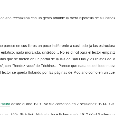
Modiano rechazaba con un gesto amable la mera hipótesis de su ‘candid
 parece en sus libros un poco indiferente a casi todo (a las estructu
fático, nada moralista, sintético… No es difícil para el lector empati
citas que se meten en un portal de la Isla de San Luis y los relatos de
s’, con ‘Rendez-vous’ de Téchiné… Parece que nada es del todo nuevo n
el lector se queda flotando por las páginas de Modiano como en un cue
eratura
desde el año 1901. No fue conferido en 7 ocasiones: 1914, 191
onas: 1904 (Frédéric Mistral y José Echegaray); 1917 (Karl Gjellerup