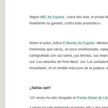
Según
ABC de España
, «hace dos días, el propio 
finalmente ha ganado, contra todo pronóstico».
Sobre el autor, indica
El Mundo de España
«Modiano
tremendas que narra), un poco ensimismado, nada en
cartografiado con sus bares, sus tiendas, sus vieje
con ‘Los amantes de Pont Neuf’, con ‘Los soñadore
encantador, en el sentido más puro de la palabra: 
¿Sabías qué?
107 veces ha sido otorgado el
Premio Nobel de Lit
4 veces ha sido entregado el mismo año a dos pers