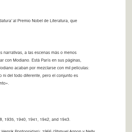
atura’ al Premio Nobel de Literatura, que
ras narrativas, a las escenas más o menos
zar con Modiano. Está París en sus páginas,
 Modiano acaban por mezclarse con mil películas:
i del todo diferente, pero el conjunto es
nto».
8, 1935, 1940, 1941, 1942, and 1943.
 y Henrik Pontoppidan); 1966 (Shmuel Agnon y Nelly