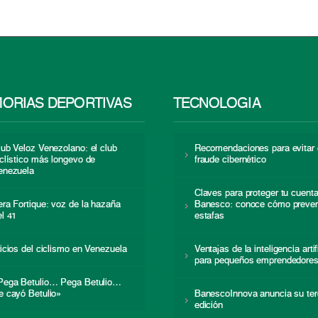
ORIAS DEPORTIVAS
TECNOLOGÍA
lub Veloz Venezolano: el club
Recomendaciones para evitar 
iclístico más longevo de
fraude cibernético
enezuela
Claves para proteger tu cuent
era Fortique: voz de la hazaña
Banesco: conoce cómo preven
el 41
estafas
nicios del ciclismo en Venezuela
Ventajas de la inteligencia artif
para pequeños emprendedore
Pega Betulio… Pega Betulio…
e cayó Betulio»
BanescoInnova anuncia su ter
edición