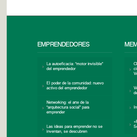
EMPRENDEDORES
MEM
La autoeficacia: “motor invisible”
C
del emprendedor
c
V
El poder de la comunidad: nuevo
activo del emprendedor
V
d
Networking: el arte de la
“arquitectura social” para
I
emprender
«
Las ideas para emprender no se
S
inventan, se descubren