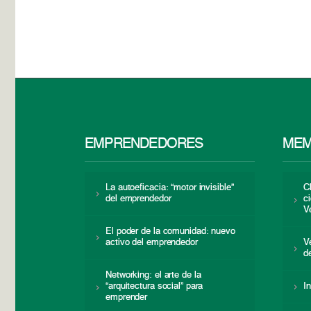
EMPRENDEDORES
MEM
La autoeficacia: “motor invisible”
C
del emprendedor
c
V
El poder de la comunidad: nuevo
activo del emprendedor
V
d
Networking: el arte de la
“arquitectura social” para
I
emprender