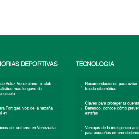
ORIAS DEPORTIVAS
TECNOLOGÍA
lub Veloz Venezolano: el club
Recomendaciones para evitar 
iclístico más longevo de
fraude cibernético
enezuela
Claves para proteger tu cuent
era Fortique: voz de la hazaña
Banesco: conoce cómo preven
el 41
estafas
nicios del ciclismo en Venezuela
Ventajas de la inteligencia artif
para pequeños emprendedore