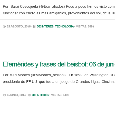
Por Sarai Coscojuela (@Eco_aliados) Poco a poco hemos visto como
funcionar con energías más amigables, provenientes del sol, de la llu
29 AGOSTO, 2016 •
DE INTERÉS
,
TECNOLOGÍA
• VISITAS: 6894
Efemérides y frases del beisbol: 06 de jun
Por Mari Montes (@MMontes_beisbol) En 1892, en Washington DC, B
presidente de EE.UU. que fue a un juego de Grandes Ligas. Cincinna
6 JUNIO, 2014 •
DE INTERÉS
• VISITAS: 4496