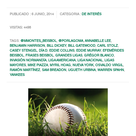
PUBLICADO : 6 JUNIO, 2014
CATEGORIA :
DE INTERÉS
VISITAS: 4498
TAGS:
@MMONTES_BEISBOL
,
@PORLAGOMA
,
ANNABELLE LEE
,
BENJAMIN HARRISON
,
BILL DICKEY
,
BILL GATEWOOD
,
CARL STOLZ
,
CASEY STENGEL
,
DÍA D
,
EDDIE COLLINS
,
EDDIE MURRAY
,
EFEMÉRIDES
BEISBOL
,
FRASES BEISBOL
,
GRANDES LIGAS
,
GRÉGOR BLANCO
,
INVASIÓN NORMANDÍA
,
LIGA AMERICANA
,
LIGA NACIONAL
,
LIGAS
MAYORES
,
MIKE PIAZZA
,
MYRIL HOAG
,
NUEVA YORK
,
OSVALDO VIRGIL
,
RAMÓN MARTÍNEZ
,
SAM BREADON
,
UGUETH URBINA
,
WARREN SPAHN
,
YANKEES