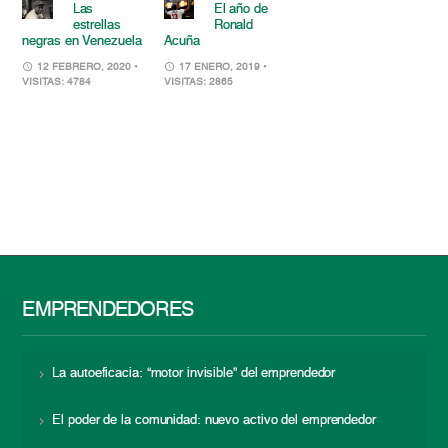
Las
El año de
estrellas
Ronald
negras en Venezuela
Acuña
12 FEBRERO, 2020
•
17 ENERO, 2019
•
VISITAS: 4784
VISITAS: 2865
EMPRENDEDORES
La autoeficacia: “motor invisible” del emprendedor
El poder de la comunidad: nuevo activo del emprendedor