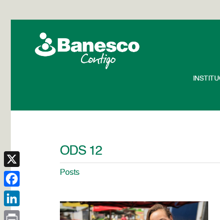
INSTIT
ODS 12
Posts
X
Facebook
LinkedIn