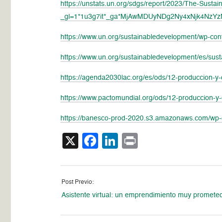
https://unstats.un.org/sdgs/report/2023/The-Sust
_gl=1*1u3g7it*_ga*MjAwMDUyNDg2Ny4xNjk4Nz
https://www.un.org/sustainabledevelopment/wp-co
https://www.un.org/sustainabledevelopment/es/sust
https://agenda2030lac.org/es/ods/12-produccion-
https://www.pactomundial.org/ods/12-produccion-
https://banesco-prod-2020.s3.amazonaws.com/wp-co
X
Facebook
LinkedIn
Print
Post Previo:
Asistente virtual: un emprendimiento muy promete