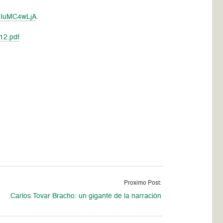
TIuMC4wLjA
.
12.pdf
Proximo Post:
Carlos Tovar Bracho: un gigante de la narración