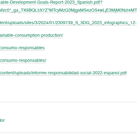
ainable-Development-Goals-Report-2023_Spanish.pdf?
YzMzc0*_ga_TK9BQL5X7Z*MTcyMzQ3MjgxMS4zOS4wLjE3MjM0NzI4M
ntent/uploads/sites/3/2024/01/2309739_S_SDG_2023_infographics_12-
ainable-consumption-production/
y-consumo-responsables
y-consumo-responsables/
ntent/uploads/informe-responsabilidad-social-2022-espanol.pdf
dor