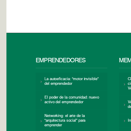
EMPRENDEDORES
MEM
La autoeficacia: “motor invisible”
C
del emprendedor
c
V
El poder de la comunidad: nuevo
activo del emprendedor
V
d
Networking: el arte de la
“arquitectura social” para
I
emprender