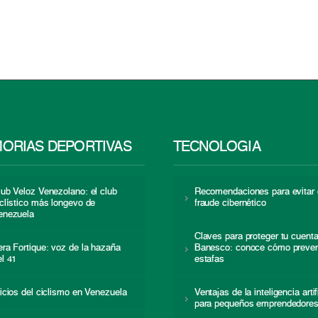
ORIAS DEPORTIVAS
TECNOLOGÍA
lub Veloz Venezolano: el club
Recomendaciones para evitar 
iclístico más longevo de
fraude cibernético
enezuela
Claves para proteger tu cuent
era Fortique: voz de la hazaña
Banesco: conoce cómo preven
el 41
estafas
nicios del ciclismo en Venezuela
Ventajas de la inteligencia artif
para pequeños emprendedore