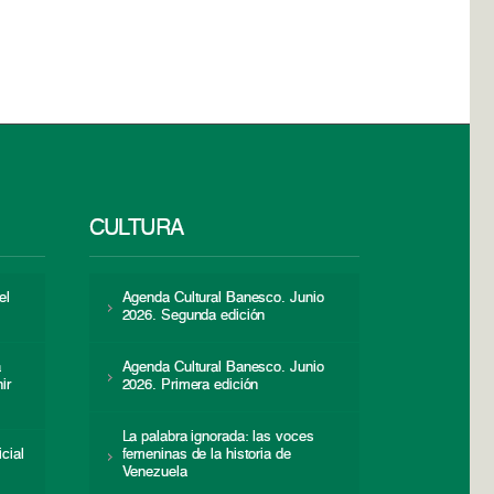
CULTURA
el
Agenda Cultural Banesco. Junio
2026. Segunda edición
a
Agenda Cultural Banesco. Junio
ir
2026. Primera edición
La palabra ignorada: las voces
icial
femeninas de la historia de
s
Venezuela