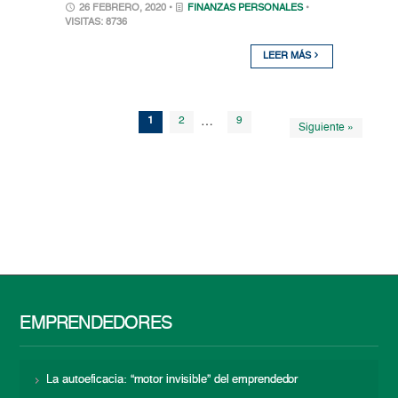
26 FEBRERO, 2020 •
FINANZAS PERSONALES
•
VISITAS: 8736
LEER MÁS
1
2
…
9
Siguiente »
EMPRENDEDORES
La autoeficacia: “motor invisible” del emprendedor