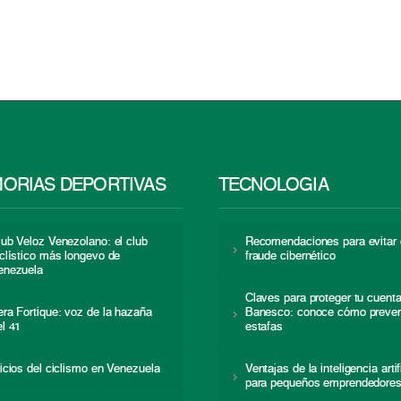
ORIAS DEPORTIVAS
TECNOLOGÍA
lub Veloz Venezolano: el club
Recomendaciones para evitar 
iclístico más longevo de
fraude cibernético
enezuela
Claves para proteger tu cuent
era Fortique: voz de la hazaña
Banesco: conoce cómo preven
el 41
estafas
nicios del ciclismo en Venezuela
Ventajas de la inteligencia artif
para pequeños emprendedore