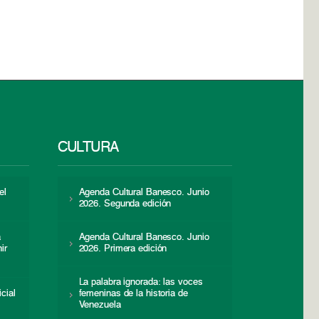
CULTURA
el
Agenda Cultural Banesco. Junio
2026. Segunda edición
a
Agenda Cultural Banesco. Junio
ir
2026. Primera edición
La palabra ignorada: las voces
icial
femeninas de la historia de
s
Venezuela