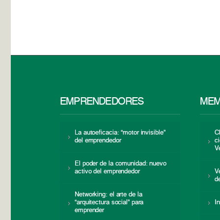
EMPRENDEDORES
MEM
La autoeficacia: “motor invisible”
C
del emprendedor
c
V
El poder de la comunidad: nuevo
activo del emprendedor
V
d
Networking: el arte de la
“arquitectura social” para
I
emprender