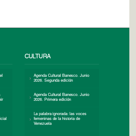
CULTURA
el
Agenda Cultural Banesco. Junio
2026. Segunda edición
a
Agenda Cultural Banesco. Junio
ir
2026. Primera edición
La palabra ignorada: las voces
icial
femeninas de la historia de
s
Venezuela