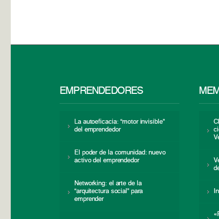
EMPRENDEDORES
MEM
La autoeficacia: “motor invisible”
C
del emprendedor
c
V
El poder de la comunidad: nuevo
activo del emprendedor
V
d
Networking: el arte de la
“arquitectura social” para
I
emprender
«