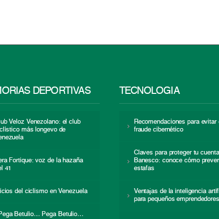
ORIAS DEPORTIVAS
TECNOLOGÍA
lub Veloz Venezolano: el club
Recomendaciones para evitar 
iclístico más longevo de
fraude cibernético
enezuela
Claves para proteger tu cuent
era Fortique: voz de la hazaña
Banesco: conoce cómo preven
el 41
estafas
nicios del ciclismo en Venezuela
Ventajas de la inteligencia artif
para pequeños emprendedore
Pega Betulio… Pega Betulio…