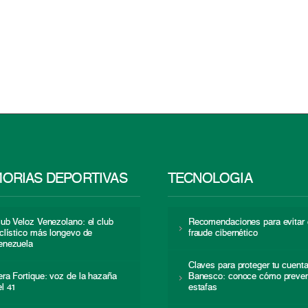
ORIAS DEPORTIVAS
TECNOLOGÍA
lub Veloz Venezolano: el club
Recomendaciones para evitar 
iclístico más longevo de
fraude cibernético
enezuela
Claves para proteger tu cuent
era Fortique: voz de la hazaña
Banesco: conoce cómo preven
el 41
estafas