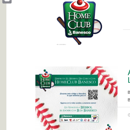
Print
B
B