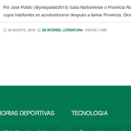
Por José Pulido (@josepulido2015) Galia Narbonense o Provincia Rom
cuyos habitantes se acostumbraron después a llamar Provenza. Dicen 
30 AGOSTO, 2016 •
DE INTERÉS
,
LITERATURA
• VISITAS: 11590
ORIAS DEPORTIVAS
TECNOLOGÍA