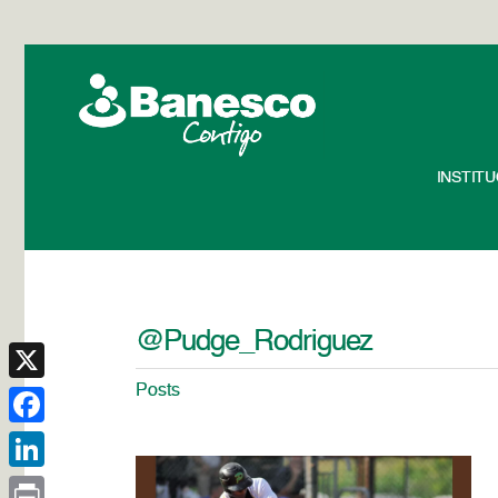
INSTIT
@Pudge_Rodriguez
Posts
X
Facebook
LinkedIn