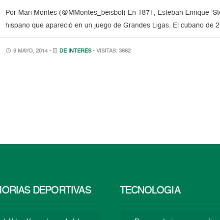
Por Mari Montes (@MMontes_beisbol) En 1871, Esteban Enrique ‘Steve
hispano que apareció en un juego de Grandes Ligas. El cubano de 21 
9 MAYO, 2014 •
DE INTERÉS
• VISITAS: 3662
ORIAS DEPORTIVAS
TECNOLOGÍA