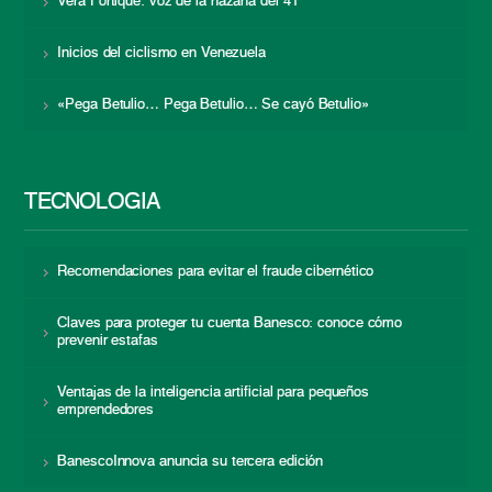
Vera Fortique: voz de la hazaña del 41
Inicios del ciclismo en Venezuela
«Pega Betulio… Pega Betulio… Se cayó Betulio»
TECNOLOGÍA
Recomendaciones para evitar el fraude cibernético
Claves para proteger tu cuenta Banesco: conoce cómo
prevenir estafas
Ventajas de la inteligencia artificial para pequeños
emprendedores
BanescoInnova anuncia su tercera edición